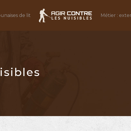
unaises de lit
Métier : exte
isibles