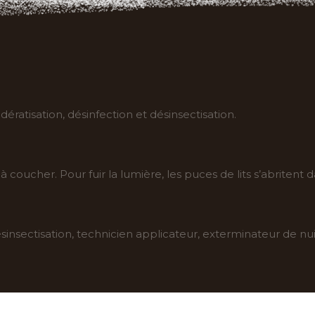
ératisation, désinfection et désinsectisation.
coucher. Pour fuir la lumière, les puces de lits s’abritent 
insectisation, technicien applicateur, exterminateur de nui
Destruction des nids de frelons et de guêpes.