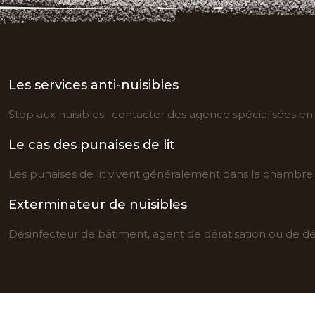
Les services anti-nuisibles
Stop aux nuisibles : contacter des agence spécialisées en d
Le cas des punaises de lit
Les punaises de lit vivent généralement dans la chambre à 
Exterminateur de nuisibles
Désinfecteur de bâtiment, agent de dératisation ou de dés